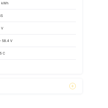
3 kWh
6S
 V
~ 58.4 V
.5 C