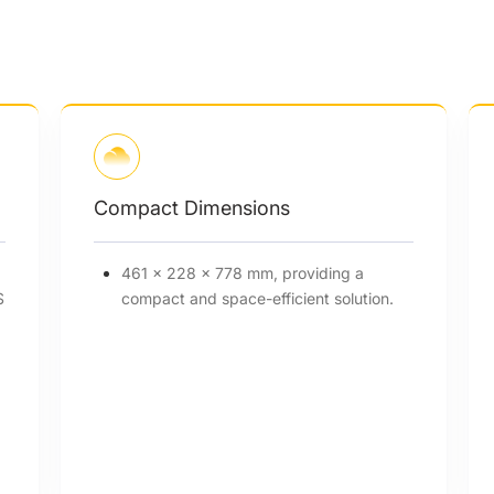
Compact Dimensions
h,
461 × 228 × 778 mm, providing a
ith a 1P16S
compact and space-efficient solution.
d floor-
it different