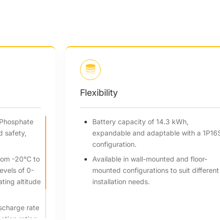
Flexibility
Lithium Iron Phosphate
Battery capacity of 14.3 kW
for enhanced safety,
expandable and adaptable w
ficiency.
configuration.
peratures from -20°C to
Available in wall-mounted an
e humidity levels of 0-
mounted configurations to su
imum operating altitude
installation needs.
, charge/discharge rate
ngress protection rating