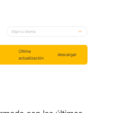
Última
descargar
actualización