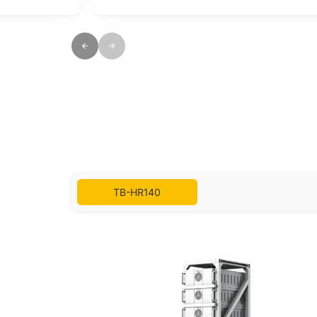
urability and reliable
TB-HR140