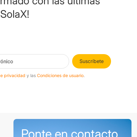
ormado con las últimas
SolaX!
Suscríbete
de privacidad
y las
Condiciones de usuario
.
Ponte en contacto