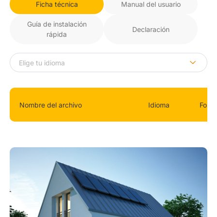
Ficha técnica
Manual del usuario
Guía de instalación
Declaración
rápida
Nombre del archivo
Idioma
Form