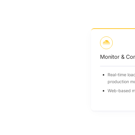
Monitor & Con
Real-time loa
production m
Web-based mo