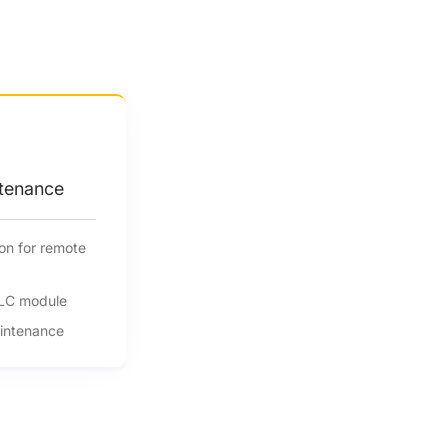
tenance
on for remote
 PLC module
intenance