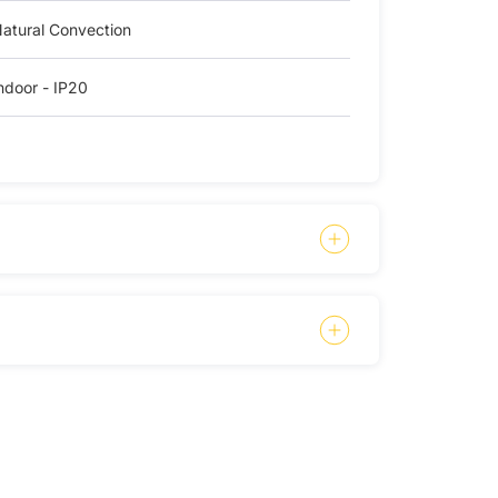
atural Convection
ndoor - IP20